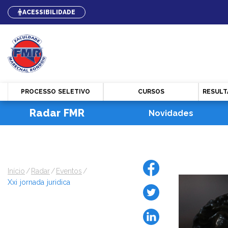
ACESSIBILIDADE
PROCESSO SELETIVO
CURSOS
RESULT
Radar FMR
Novidades
Início
radar
eventos
xxi jornada juridica