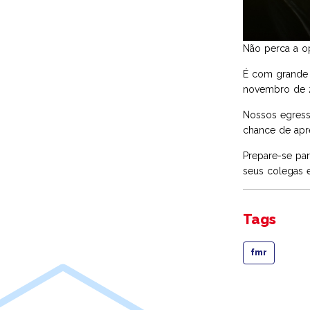
Não perca a o
É com grande 
novembro de 2
Nossos egresso
chance de apre
Prepare-se pa
seus colegas e
Tags
fmr