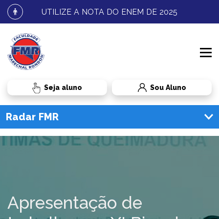
UTILIZE A NOTA DO ENEM DE 2025
Sou Aluno
Radar FMR
enu
PROCESSO SELETIVO
Novidades
CURSOS
GRADUAÇÃO
Bolsas e vestibular
RESULTADOS E MATRÍCULA
PÓS-GRADUAÇÃO
ADMINISTRAÇÃO
Dicas e informações
Apresentação de
INSTITUCIONAL
TRANSFERÊNCIA
BIOMEDICINA
GRADUAÇÃO
Carreira